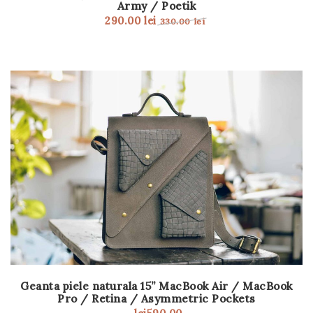
Army / Poetik
290.00
lei
330.00
lei
Geanta piele naturala 15” MacBook Air / MacBook
Pro / Retina / Asymmetric Pockets