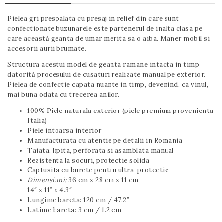
Pielea gri prespalata cu presaj in relief din care sunt
confectionate buzunarele este partenerul de inalta clasa pe
care această geanta de umar merita sa o aiba. Maner mobil si
accesorii aurii brumate.
Structura acestui model de geanta ramane intacta in timp
datorită procesului de cusaturi realizate manual pe exterior.
Pielea de confectie capata nuante in timp, devenind, ca vinul,
mai buna odata cu trecerea anilor.
100% Piele naturala exterior (piele premium provenienta
Italia)
Piele intoarsa interior
Manufacturata cu atentie pe detalii in Romania
Taiata, lipita, perforata si asamblata manual
Rezistenta la socuri, protectie solida
Captusita cu burete pentru ultra-protectie
Dimensiuni:
36 cm x 28 cm x 11 cm
14″ x 11″ x 4.3″
Lungime bareta: 120 cm / 47.2”
Latime bareta: 3 cm / 1.2 cm