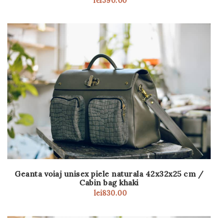
lei
590.00
Geanta voiaj unisex piele naturala 42x32x25 cm /
Cabin bag khaki
lei
830.00