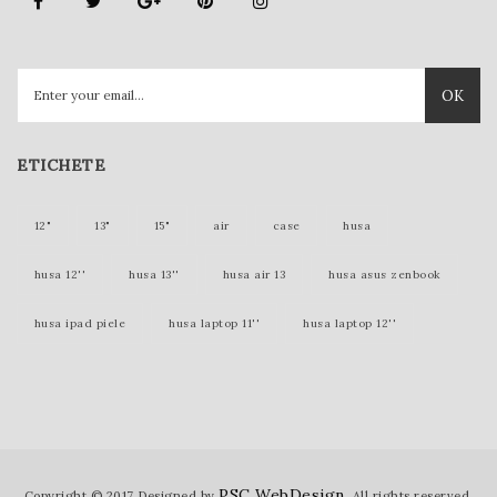
OK
ETICHETE
12"
13"
15"
air
case
husa
husa 12''
husa 13''
husa air 13
husa asus zenbook
husa ipad piele
husa laptop 11''
husa laptop 12''
husa laptop 15''
husa laptop piele
husa lenovo yoga
husa mac 12 inch
husa mac 12''
husa mac 13''
husa mac book
husa macbook
husa macbook 11''
PSC WebDesign
Copyright © 2017 Designed by
. All rights reserved.