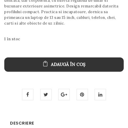
delicata, dar corpolenta, cu bareta reglabila de umar si
buzunare exterioare asimetrice. Design remarcabil datorita
profilului compact. Practica si incapatoare, dornica sa
primeasca un laptop de 13 sau 15 inch, cabluri, telefon, chei,
carti si alte obiecte de uz zilnic.
1 în stoc
ADAUGĂ ÎN COȘ
DESCRIERE