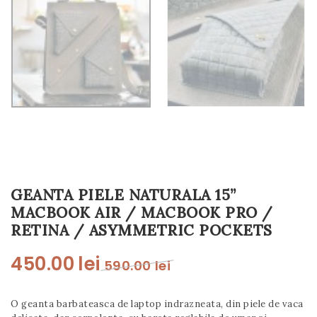
t
i
o
n
GEANTA PIELE NATURALA 15”
MACBOOK AIR / MACBOOK PRO /
RETINA / ASYMMETRIC POCKETS
450.00
lei
590.00
lei
O geanta barbateasca de laptop indrazneata, din piele de vaca