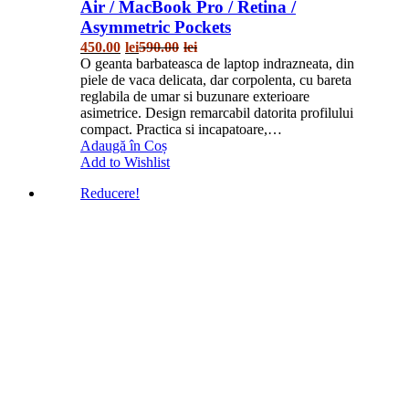
Air / MacBook Pro / Retina /
Asymmetric Pockets
450.00
lei
590.00
lei
O geanta barbateasca de laptop indrazneata, din
piele de vaca delicata, dar corpolenta, cu bareta
reglabila de umar si buzunare exterioare
asimetrice. Design remarcabil datorita profilului
compact. Practica si incapatoare,…
Adaugă în Coș
Add to Wishlist
Reducere!