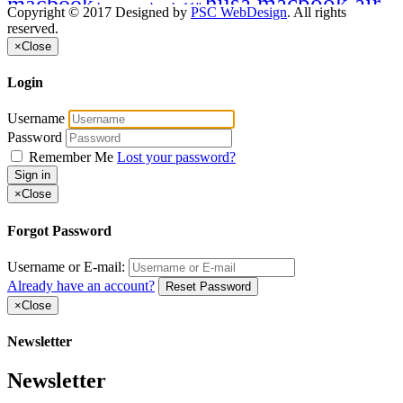
husa macbook air
macbook
husa macbook 11''
Copyright © 2017 Designed by
PSC WebDesign
. All rights
husa macbook gold
husa macbook pro
reserved.
husa macbook pro
husa piele 12''
×
Close
husa neagra piele
retina
husa macbook retina 13
husa
husa piele
husa piele mac book
piele air 13
husa piele lenovo yoga
Login
macbook
husa piele
husa piele macbook pro
husa piele macbook 13''
ipad
husa piele zenbook
Username
naturala
husa zenbook
Password
macbook
naturala
piele
poetik
pro
retina
Remember Me
Lost your password?
Sign in
×
Close
Forgot Password
Username or E-mail:
Already have an account?
Reset Password
×
Close
Newsletter
Newsletter