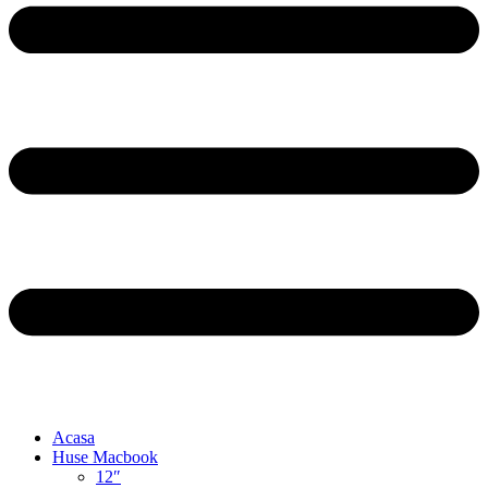
Acasa
Huse Macbook
12″