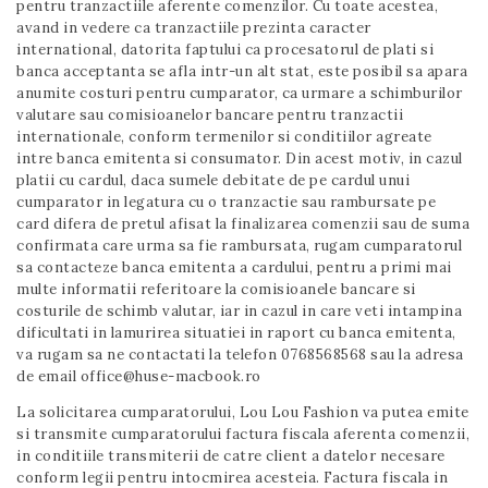
pentru tranzactiile aferente comenzilor. Cu toate acestea,
avand in vedere ca tranzactiile prezinta caracter
international, datorita faptului ca procesatorul de plati si
banca acceptanta se afla intr-un alt stat, este posibil sa apara
anumite costuri pentru cumparator, ca urmare a schimburilor
valutare sau comisioanelor bancare pentru tranzactii
internationale, conform termenilor si conditiilor agreate
intre banca emitenta si consumator. Din acest motiv, in cazul
platii cu cardul, daca sumele debitate de pe cardul unui
cumparator in legatura cu o tranzactie sau rambursate pe
card difera de pretul afisat la finalizarea comenzii sau de suma
confirmata care urma sa fie rambursata, rugam cumparatorul
sa contacteze banca emitenta a cardului, pentru a primi mai
multe informatii referitoare la comisioanele bancare si
costurile de schimb valutar, iar in cazul in care veti intampina
dificultati in lamurirea situatiei in raport cu banca emitenta,
va rugam sa ne contactati la telefon 0768568568 sau la adresa
de email office@huse-macbook.ro
La solicitarea cumparatorului, Lou Lou Fashion va putea emite
si transmite cumparatorului factura fiscala aferenta comenzii,
in conditiile transmiterii de catre client a datelor necesare
conform legii pentru intocmirea acesteia. Factura fiscala in