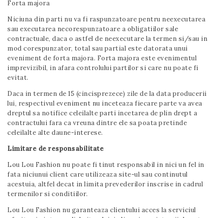
Forta majora
Niciuna din parti nu va fi raspunzatoare pentru neexecutarea
sau executarea necorespunzatoare a obligatiilor sale
contractuale, daca o astfel de neexecutare la termen si/sau in
mod corespunzator, total sau partial este datorata unui
eveniment de forta majora. Forta majora este evenimentul
imprevizibil, in afara controlului partilor si care nu poate fi
evitat.
Daca in termen de 15 (cincisprezece) zile de la data producerii
lui, respectivul eveniment nu inceteaza fiecare parte va avea
dreptul sa notifice celeilalte parti incetarea de plin drept a
contractului fara ca vreuna dintre ele sa poata pretinde
celeilalte alte daune-interese.
Limitare de responsabilitate
Lou Lou Fashion nu poate fi tinut responsabil in nici un fel in
fata niciunui client care utilizeaza site-ul sau continutul
acestuia, altfel decat in limita prevederilor inscrise in cadrul
termenilor si conditiilor.
Lou Lou Fashion nu garanteaza clientului acces la serviciul