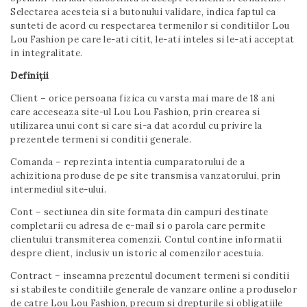
Selectarea acesteia si a butonului validare, indica faptul ca
t
sunteti de acord cu respectarea termenilor si conditiilor Lou
i
Lou Fashion pe care le-ati citit, le-ati inteles si le-ati acceptat
in integralitate.
o
Definiții
n
Client – orice persoana fizica cu varsta mai mare de 18 ani
care acceseaza site-ul Lou Lou Fashion, prin crearea si
utilizarea unui cont si care si-a dat acordul cu privire la
prezentele termeni si conditii generale.
Comanda – reprezinta intentia cumparatorului de a
achizitiona produse de pe site transmisa vanzatorului, prin
intermediul site-ului.
Cont – sectiunea din site formata din campuri destinate
completarii cu adresa de e-mail si o parola care permite
clientului transmiterea comenzii. Contul contine informatii
despre client, inclusiv un istoric al comenzilor acestuia.
Contract – inseamna prezentul document termeni si conditii
si stabileste conditiile generale de vanzare online a produselor
de catre Lou Lou Fashion, precum si drepturile si obligatiile