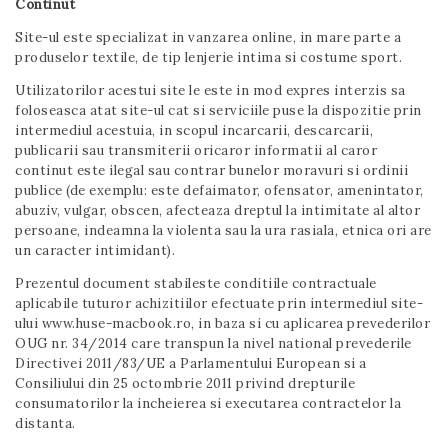
Continut
Site-ul este specializat in vanzarea online, in mare parte a
produselor textile, de tip lenjerie intima si costume sport.
Utilizatorilor acestui site le este in mod expres interzis sa
foloseasca atat site-ul cat si serviciile puse la dispozitie prin
intermediul acestuia, in scopul incarcarii, descarcarii,
publicarii sau transmiterii oricaror informatii al caror
continut este ilegal sau contrar bunelor moravuri si ordinii
publice (de exemplu: este defaimator, ofensator, amenintator,
abuziv, vulgar, obscen, afecteaza dreptul la intimitate al altor
persoane, indeamna la violenta sau la ura rasiala, etnica ori are
un caracter intimidant).
Prezentul document stabileste conditiile contractuale
aplicabile tuturor achizitiilor efectuate prin intermediul site-
ului www.huse-macbook.ro, in baza si cu aplicarea prevederilor
OUG nr. 34/2014 care transpun la nivel national prevederile
Directivei 2011/83/UE a Parlamentului European si a
Consiliului din 25 octombrie 2011 privind drepturile
consumatorilor la incheierea si executarea contractelor la
distanta.