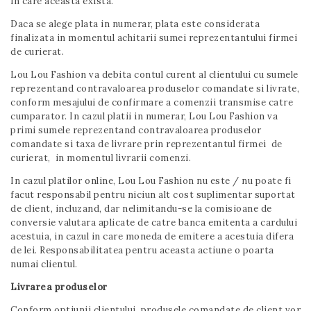
in care aceasta exista.
Daca se alege plata in numerar, plata este considerata
finalizata in momentul achitarii sumei reprezentantului firmei
de curierat.
Lou Lou Fashion va debita contul curent al clientului cu sumele
reprezentand contravaloarea produselor comandate si livrate,
conform mesajului de confirmare a comenzii transmise catre
cumparator. In cazul platii in numerar, Lou Lou Fashion va
primi sumele reprezentand contravaloarea produselor
comandate si taxa de livrare prin reprezentantul firmei de
curierat, in momentul livrarii comenzi.
In cazul platilor online, Lou Lou Fashion nu este / nu poate fi
facut responsabil pentru niciun alt cost suplimentar suportat
de client, incluzand, dar nelimitandu-se la comisioane de
conversie valutara aplicate de catre banca emitenta a cardului
acestuia, in cazul in care moneda de emitere a acestuia difera
de lei. Responsabilitatea pentru aceasta actiune o poarta
numai clientul.
Livrarea produselor
Conform optiunii clientului, produsele comandate de client vor