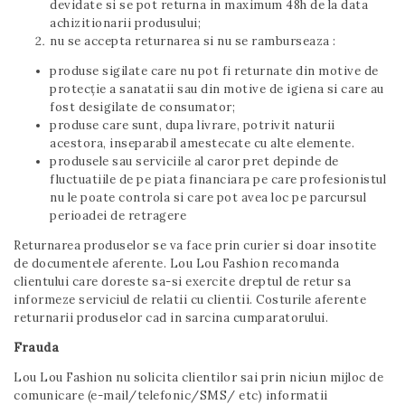
devidate si se pot returna in maximum 48h de la data
achizitionarii produsului;
nu se accepta returnarea si nu se ramburseaza :
produse sigilate care nu pot fi returnate din motive de
protecție a sanatatii sau din motive de igiena si care au
fost desigilate de consumator;
produse care sunt, dupa livrare, potrivit naturii
acestora, inseparabil amestecate cu alte elemente.
produsele sau serviciile al caror pret depinde de
fluctuatiile de pe piata financiara pe care profesionistul
nu le poate controla si care pot avea loc pe parcursul
perioadei de retragere
Returnarea produselor se va face prin curier si doar insotite
de documentele aferente. Lou Lou Fashion recomanda
clientului care doreste sa-si exercite dreptul de retur sa
informeze serviciul de relatii cu clientii. Costurile aferente
returnarii produselor cad in sarcina cumparatorului.
Frauda
Lou Lou Fashion nu solicita clientilor sai prin niciun mijloc de
comunicare (e-mail/telefonic/SMS/ etc) informatii