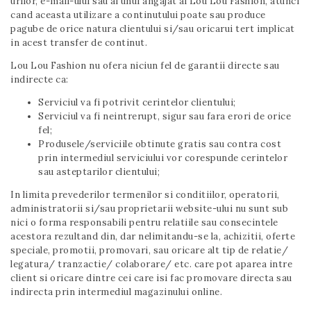
urilor, e-mail-ului sau al unui angajat al Lou Lou Fashion, atunci
cand aceasta utilizare a continutului poate sau produce
pagube de orice natura clientului si/sau oricarui tert implicat
in acest transfer de continut.
Lou Lou Fashion nu ofera niciun fel de garantii directe sau
indirecte ca:
Serviciul va fi potrivit cerintelor clientului;
Serviciul va fi neintrerupt, sigur sau fara erori de orice
fel;
Produsele/serviciile obtinute gratis sau contra cost
prin intermediul serviciului vor corespunde cerintelor
sau asteptarilor clientului;
In limita prevederilor termenilor si conditiilor, operatorii,
administratorii si/sau proprietarii website-ului nu sunt sub
nici o forma responsabili pentru relatiile sau consecintele
acestora rezultand din, dar nelimitandu-se la, achizitii, oferte
speciale, promotii, promovari, sau oricare alt tip de relatie/
legatura/ tranzactie/ colaborare/ etc. care pot aparea intre
client si oricare dintre cei care isi fac promovare directa sau
indirecta prin intermediul magazinului online.