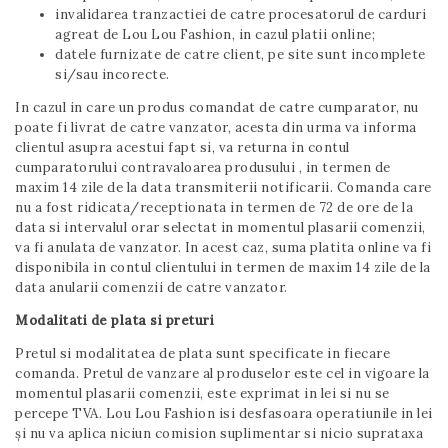
invalidarea tranzactiei de catre procesatorul de carduri
agreat de Lou Lou Fashion, in cazul platii online;
datele furnizate de catre client, pe site sunt incomplete
si/sau incorecte.
In cazul in care un produs comandat de catre cumparator, nu
poate fi livrat de catre vanzator, acesta din urma va informa
clientul asupra acestui fapt si, va returna in contul
cumparatorului contravaloarea produsului , in termen de
maxim 14 zile de la data transmiterii notificarii. Comanda care
nu a fost ridicata/receptionata in termen de 72 de ore de la
data si intervalul orar selectat in momentul plasarii comenzii,
va fi anulata de vanzator. In acest caz, suma platita online va fi
disponibila in contul clientului in termen de maxim 14 zile de la
data anularii comenzii de catre vanzator.
Modalitati de plata si preturi
Pretul si modalitatea de plata sunt specificate in fiecare
comanda. Pretul de vanzare al produselor este cel in vigoare la
momentul plasarii comenzii, este exprimat in lei si nu se
percepe TVA. Lou Lou Fashion isi desfasoara operatiunile in lei
și nu va aplica niciun comision suplimentar si nicio suprataxa