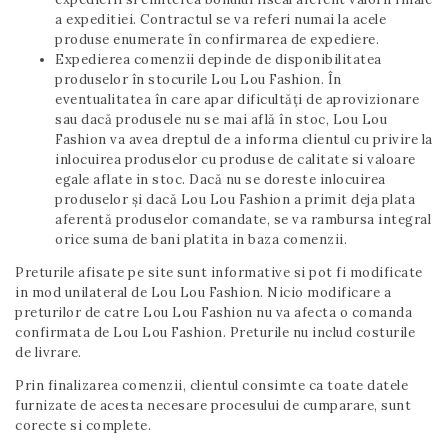
a expeditiei. Contractul se va referi numai la acele
produse enumerate în confirmarea de expediere.
Expedierea comenzii depinde de disponibilitatea
produselor în stocurile Lou Lou Fashion. În
eventualitatea în care apar dificultăţi de aprovizionare
sau dacă produsele nu se mai află în stoc, Lou Lou
Fashion va avea dreptul de a informa clientul cu privire la
inlocuirea produselor cu produse de calitate si valoare
egale aflate in stoc. Dacă nu se doreste inlocuirea
produselor și dacă Lou Lou Fashion a primit deja plata
aferentă produselor comandate, se va rambursa integral
orice suma de bani platita in baza comenzii.
Preturile afisate pe site sunt informative si pot fi modificate
in mod unilateral de Lou Lou Fashion. Nicio modificare a
preturilor de catre Lou Lou Fashion nu va afecta o comanda
confirmata de Lou Lou Fashion. Preturile nu includ costurile
de livrare.
Prin finalizarea comenzii, clientul consimte ca toate datele
furnizate de acesta necesare procesului de cumparare, sunt
corecte si complete.