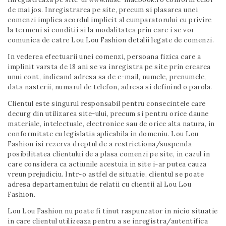
de mai jos. Inregistrarea pe site, precum si plasarea unei
comenzi implica acordul implicit al cumparatorului cu privire
la termeni si conditii si la modalitatea prin care i se vor
comunica de catre Lou Lou Fashion detalii legate de comenzi.
In vederea efectuarii unei comenzi, persoana fizica care a
implinit varsta de 18 ani se va inregistra pe site prin crearea
unui cont, indicand adresa sa de e-mail, numele, prenumele,
data nasterii, numarul de telefon, adresa si definind o parola.
Clientul este singurul responsabil pentru consecintele care
decurg din utilizarea site-ului, precum si pentru orice daune
materiale, intelectuale, electronice sau de orice alta natura, in
conformitate cu legislatia aplicabila in domeniu. Lou Lou
Fashion isi rezerva dreptul de a restrictiona/suspenda
posibilitatea clientului de a plasa comenzi pe site, in cazul in
care considera ca actiunile acestuia in site i-ar putea cauza
vreun prejudiciu. Intr-o astfel de situatie, clientul se poate
adresa departamentului de relatii cu clientii al Lou Lou
Fashion.
Lou Lou Fashion nu poate fi tinut raspunzator in nicio situatie
in care clientul utilizeaza pentru a se inregistra/autentifica