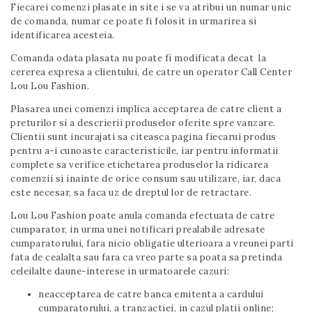
Fiecarei comenzi plasate in site i se va atribui un numar unic
de comanda, numar ce poate fi folosit in urmarirea si
identificarea acesteia.
Comanda odata plasata nu poate fi modificata decat la
cererea expresa a clientului, de catre un operator Call Center
Lou Lou Fashion.
Plasarea unei comenzi implica acceptarea de catre client a
preturilor si a descrierii produselor oferite spre vanzare.
Clientii sunt incurajati sa citeasca pagina fiecarui produs
pentru a-i cunoaste caracteristicile, iar pentru informatii
complete sa verifice etichetarea produselor la ridicarea
comenzii si inainte de orice consum sau utilizare, iar, daca
este necesar, sa faca uz de dreptul lor de retractare.
Lou Lou Fashion poate anula comanda efectuata de catre
cumparator, in urma unei notificari prealabile adresate
cumparatorului, fara nicio obligatie ulterioara a vreunei parti
fata de cealalta sau fara ca vreo parte sa poata sa pretinda
celeilalte daune-interese in urmatoarele cazuri:
neacceptarea de catre banca emitenta a cardului
cumparatorului, a tranzactiei, in cazul platii online;