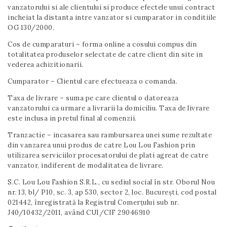
vanzatorului si ale clientului si produce efectele unui contract
incheiat la distanta intre vanzator si cumparator in conditiile
OG 130/2000.
Cos de cumparaturi – forma online a cosului compus din
totalitatea produselor selectate de catre client din site in
vederea achizitionarii.
Cumparator – Clientul care efectueaza o comanda.
Taxa de livrare – suma pe care clientul o datoreaza
vanzatorului ca urmare a livrarii la domiciliu. Taxa de livrare
este inclusa in pretul final al comenzii.
Tranzactie – incasarea sau rambursarea unei sume rezultate
din vanzarea unui produs de catre Lou Lou Fashion prin
utilizarea serviciilor procesatorului de plati agreat de catre
vanzator, indiferent de modalitatea de livrare.
S.C. Lou Lou Fashion S.R.L., cu sediul social în str. Oborul Nou
nr. 13, bl/ P10, sc. 3, ap 530, sector 2, loc. București, cod postal
021442, înregistrată la Registrul Comerțului sub nr.
J40/10432/2011, având CUI/CIF 29046910