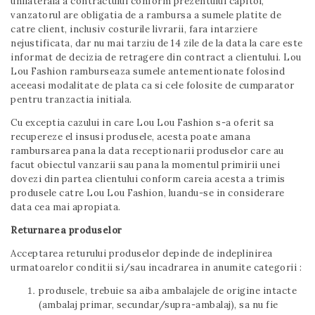
unilaterala a contractului conform prezentului capitol,
vanzatorul are obligatia de a rambursa a sumele platite de
catre client, inclusiv costurile livrarii, fara intarziere
nejustificata, dar nu mai tarziu de 14 zile de la data la care este
informat de decizia de retragere din contract a clientului. Lou
Lou Fashion ramburseaza sumele antementionate folosind
aceeasi modalitate de plata ca si cele folosite de cumparator
pentru tranzactia initiala.
Cu exceptia cazului in care Lou Lou Fashion s-a oferit sa
recupereze el insusi produsele, acesta poate amana
rambursarea pana la data receptionarii produselor care au
facut obiectul vanzarii sau pana la momentul primirii unei
dovezi din partea clientului conform careia acesta a trimis
produsele catre Lou Lou Fashion, luandu-se in considerare
data cea mai apropiata.
Returnarea produselor
Acceptarea returului produselor depinde de indeplinirea
urmatoarelor conditii si/sau incadrarea in anumite categorii :
produsele, trebuie sa aiba ambalajele de origine intacte
(ambalaj primar, secundar/supra-ambalaj), sa nu fie