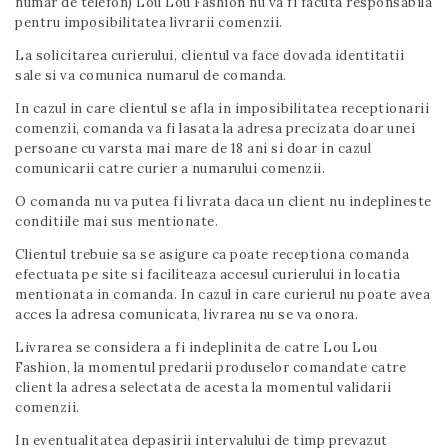
numar de telefon) Lou Lou Fashion nu va fi facuta responsabila
pentru imposibilitatea livrarii comenzii.
La solicitarea curierului, clientul va face dovada identitatii
sale si va comunica numarul de comanda.
In cazul in care clientul se afla in imposibilitatea receptionarii
comenzii, comanda va fi lasata la adresa precizata doar unei
persoane cu varsta mai mare de 18 ani si doar in cazul
comunicarii catre curier a numarului comenzii.
O comanda nu va putea fi livrata daca un client nu indeplineste
conditiile mai sus mentionate.
Clientul trebuie sa se asigure ca poate receptiona comanda
efectuata pe site si faciliteaza accesul curierului in locatia
mentionata in comanda. In cazul in care curierul nu poate avea
acces la adresa comunicata, livrarea nu se va onora.
Livrarea se considera a fi indeplinita de catre Lou Lou
Fashion, la momentul predarii produselor comandate catre
client la adresa selectata de acesta la momentul validarii
comenzii.
In eventualitatea depasirii intervalului de timp prevazut