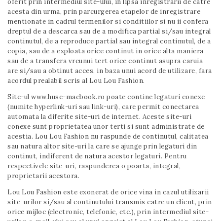
oferit prin intermediul site-ului, in lipsa inregistrarii de catre
acesta din urma, prin parcurgerea etapelor de inregistrare
mentionate in cadrul termenilor si conditiilor si nu ii confera
dreptul de a descarca sau de a modifica partial si/sau integral
continutul, de a reproduce partial sau integral continutul, de a
copia, sau de a exploata orice continut in orice alta maniera
sau de a transfera vreunui tert orice continut asupra caruia
are si/sau a obtinut acces, in baza unui acord de utilizare, fara
acordul prealabil scris al Lou Lou Fashion.
Site-ul www.huse-macbook.ro poate contine legaturi conexe
(numite hyperlink-uri sau link-uri), care permit conectarea
automata la diferite site-uri de internet. Aceste site-uri
conexe sunt proprietatea unor terti si sunt administrate de
acestia. Lou Lou Fashion nu raspunde de continutul, calitatea
sau natura altor site-uri la care se ajunge prin legaturi din
continut, indiferent de natura acestor legaturi. Pentru
respectivele site-uri, raspunderea o poarta, integral,
proprietarii acestora.
Lou Lou Fashion este exonerat de orice vina in cazul utilizarii
site-urilor si/sau al continutului transmis catre un client, prin
orice mijloc (electronic, telefonic, etc.), prin intermediul site-