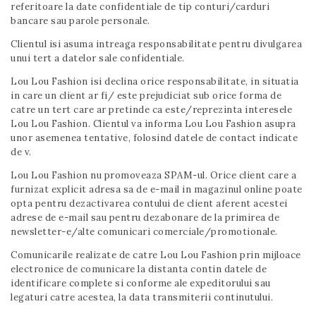
referitoare la date confidentiale de tip conturi/carduri
bancare sau parole personale.
Clientul isi asuma intreaga responsabilitate pentru divulgarea
unui tert a datelor sale confidentiale.
Lou Lou Fashion isi declina orice responsabilitate, in situatia
in care un client ar fi/ este prejudiciat sub orice forma de
catre un tert care ar pretinde ca este/reprezinta interesele
Lou Lou Fashion. Clientul va informa Lou Lou Fashion asupra
unor asemenea tentative, folosind datele de contact indicate
de v.
Lou Lou Fashion nu promoveaza SPAM-ul. Orice client care a
furnizat explicit adresa sa de e-mail in magazinul online poate
opta pentru dezactivarea contului de client aferent acestei
adrese de e-mail sau pentru dezabonare de la primirea de
newsletter-e/alte comunicari comerciale/promotionale.
Comunicarile realizate de catre Lou Lou Fashion prin mijloace
electronice de comunicare la distanta contin datele de
identificare complete si conforme ale expeditorului sau
legaturi catre acestea, la data transmiterii continutului.