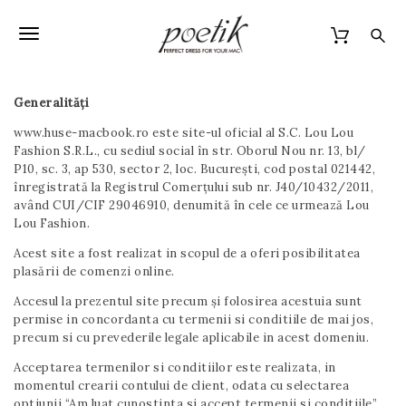
S
k
T
i
p
o
t
o
Generalități
g
m
www.huse-macbook.ro este site-ul oficial al S.C. Lou Lou
a
g
Fashion S.R.L., cu sediul social în str. Oborul Nou nr. 13, bl/
i
l
P10, sc. 3, ap 530, sector 2, loc. București, cod postal 021442,
n
înregistrată la Registrul Comerțului sub nr. J40/10432/2011,
c
e
având CUI/CIF 29046910, denumită în cele ce urmează Lou
o
Lou Fashion.
n
n
t
Acest site a fost realizat in scopul de a oferi posibilitatea
e
a
plasării de comenzi online.
n
v
t
Accesul la prezentul site precum și folosirea acestuia sunt
permise in concordanta cu termenii si conditiile de mai jos,
i
precum si cu prevederile legale aplicabile in acest domeniu.
g
Acceptarea termenilor si conditiilor este realizata, in
momentul crearii contului de client, odata cu selectarea
a
optiunii “Am luat cunostinta si accept termenii si conditiile”.