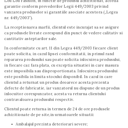
Lou Lou Fashion, in functie de produsul achizitionat, acorda
garantie conform prevederilor Legii 449/2003 privind
vanzarea produselor si garantiile asociate acestora („Legea
nr. 449/2003″).
La receptionarea marfii, clientul este incurajat sa se asigure
ca produsele livrate corespund din punct de vedere calitativ si
cantitativ asteptarilor sale.
In conformitate cu art. 11 din Legea 449/2003 fiecare client
poate solicita, in cazul lipsei conformitatii, in primul rand
repararea produsului sau poate solicita inlocuirea produsului,
in fiecare caz fara plata, cu exceptia situatiei in care masura
este imposibila sau disproportionata. Inlocuirea produsului
este posibila in limita stocului disponibil. In cazul in care
clientul a returnat un produs deoarece acesta prezenta
defecte de fabricatie, iar vanzatorul nu dispune de un produs
inlocuitor corespunzator, acesta va returna clientului
contravaloarea produsului respectiv.
Clientul poate returna in termen de 24 de ore produsele
achizitionate de pe site,in urmatoarele situatii:
Ambalajul prezinta deteriorari severe;