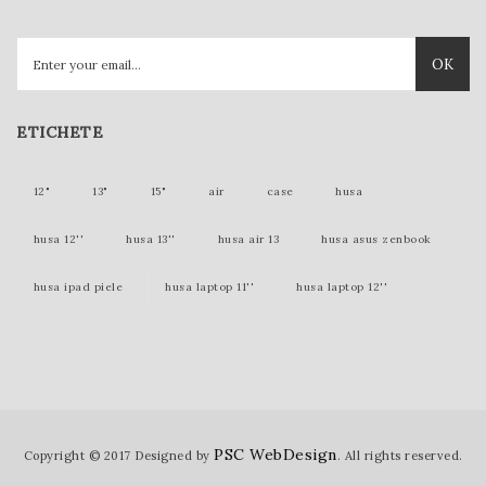
OK
ETICHETE
12"
13"
15"
air
case
husa
husa 12''
husa 13''
husa air 13
husa asus zenbook
husa ipad piele
husa laptop 11''
husa laptop 12''
husa laptop 15''
husa laptop piele
husa lenovo yoga
husa mac 12 inch
husa mac 12''
husa mac 13''
husa mac book
husa macbook
husa macbook 11''
PSC WebDesign
Copyright © 2017 Designed by
. All rights reserved.
husa macbook air
husa macbook gold
husa macbook pro