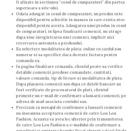
fi afisate in sectiunea “cosul de cumparaturi” din partea
superioara a site-ului.
Odata adaugat in cosul de cumparaturi, un produs este
disponibil pentru achizitie in masura in care exista stoc
disponibil pentru acesta. Adaugarea unui produs in cosul
de cumparaturi, in lipsa finalizarii comenzii, nu atrage
dupa sine inregistrarea unei comenzi, implicit nici
rezervarea automata a produsului.
Sa selecteze modalitatea de plata: online cu cardul sau
numerar si sa specifice daca doreste factura pentru
comanda sa.
In pagina finalizare comanda, clientul poate sa verifice
detaliile comenzii: produse comandate, cantitati,
valoare comanda, tip de livrare si modalitatea de plata.
Dupa plasarea comenzii sau dupa ce datele bancare au
fost verificate de procesatorul de plati, clientul
primeste un e-mail de confirmare a lansarii comenzii, pe
adresa de mail asociata contului sau.
Precizam ca mesajul de confirmare a lansarii comenzii
nu inseamna acceptarea comenzii de catre Lou Lou
Fashion. Aceasta va avea loc ulterior prin transmiterea
de catre Lou Lou Fashion a e-mailului de confirmare a
expedierii si emiterea bonului fiscal aferent valorii finale