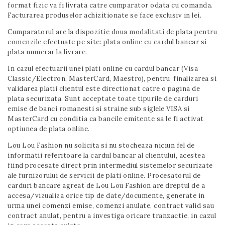
format fizic va fi livrata catre cumparator odata cu comanda.
Facturarea produselor achizitionate se face exclusiv in lei.
Cumparatorul are la dispozitie doua modalitati de plata pentru
comenzile efectuate pe site: plata online cu cardul bancar si
plata numerar la livrare.
In cazul efectuarii unei plati online cu cardul bancar (Visa
Classic/Electron, MasterCard, Maestro), pentru finalizarea si
validarea platii clientul este directionat catre o pagina de
plata securizata. Sunt acceptate toate tipurile de carduri
emise de banci romanesti si straine sub siglele VISA si
MasterCard cu conditia ca bancile emitente sa le fi activat
optiunea de plata online.
Lou Lou Fashion nu solicita si nu stocheaza niciun fel de
informatii referitoare la cardul bancar al clientului, acestea
fiind procesate direct prin intermediul sistemelor securizate
ale furnizorului de servicii de plati online. Procesatorul de
carduri bancare agreat de Lou Lou Fashion are dreptul de a
accesa/vizualiza orice tip de date/documente, generate in
urma unei comenzi emise, comenzi anulate, contract valid sau
contract anulat, pentru a investiga oricare tranzactie, in cazul