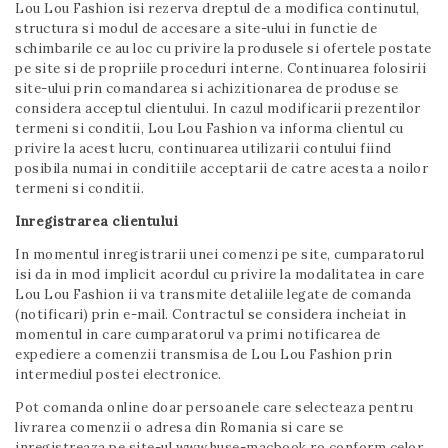
Lou Lou Fashion isi rezerva dreptul de a modifica continutul,
structura si modul de accesare a site-ului in functie de
schimbarile ce au loc cu privire la produsele si ofertele postate
pe site si de propriile proceduri interne. Continuarea folosirii
site-ului prin comandarea si achizitionarea de produse se
considera acceptul clientului. In cazul modificarii prezentilor
termeni si conditii, Lou Lou Fashion va informa clientul cu
privire la acest lucru, continuarea utilizarii contului fiind
posibila numai in conditiile acceptarii de catre acesta a noilor
termeni si conditii.
Inregistrarea clientului
In momentul inregistrarii unei comenzi pe site, cumparatorul
isi da in mod implicit acordul cu privire la modalitatea in care
Lou Lou Fashion ii va transmite detaliile legate de comanda
(notificari) prin e-mail. Contractul se considera incheiat in
momentul in care cumparatorul va primi notificarea de
expediere a comenzii transmisa de Lou Lou Fashion prin
intermediul postei electronice.
Pot comanda online doar persoanele care selecteaza pentru
livrarea comenzii o adresa din Romania si care se
inregistreaza pe site-ul www.huse-macbook.ro conform celor