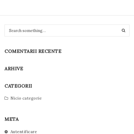
S
e
a
r
COMENTARII RECENTE
c
h
ARHIVE
CATEGORII
Nicio categorie
META
Autentificare