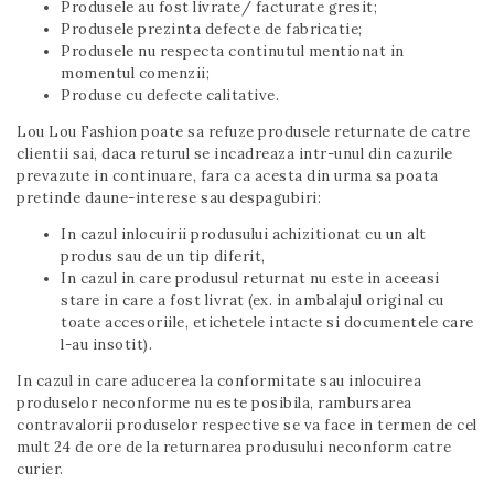
Produsele au fost livrate/ facturate gresit;
Produsele prezinta defecte de fabricatie;
Produsele nu respecta continutul mentionat in
momentul comenzii;
Produse cu defecte calitative.
Lou Lou Fashion poate sa refuze produsele returnate de catre
clientii sai, daca returul se incadreaza intr-unul din cazurile
prevazute in continuare, fara ca acesta din urma sa poata
pretinde daune-interese sau despagubiri:
In cazul inlocuirii produsului achizitionat cu un alt
produs sau de un tip diferit,
In cazul in care produsul returnat nu este in aceeasi
stare in care a fost livrat (ex. in ambalajul original cu
toate accesoriile, etichetele intacte si documentele care
l-au insotit).
In cazul in care aducerea la conformitate sau inlocuirea
produselor neconforme nu este posibila, rambursarea
contravalorii produselor respective se va face in termen de cel
mult 24 de ore de la returnarea produsului neconform catre
curier.