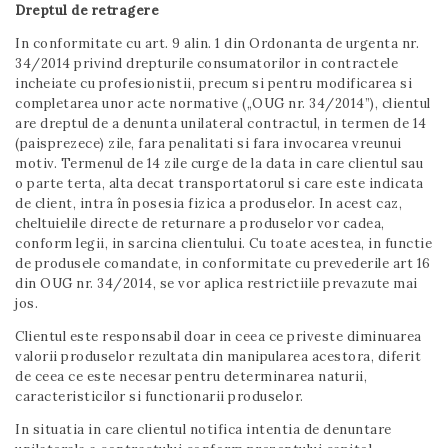
Dreptul de retragere
In conformitate cu art. 9 alin. 1 din Ordonanta de urgenta nr.
34/2014 privind drepturile consumatorilor in contractele
incheiate cu profesionistii, precum si pentru modificarea si
completarea unor acte normative („OUG nr. 34/2014”), clientul
are dreptul de a denunta unilateral contractul, in termen de 14
(paisprezece) zile, fara penalitati si fara invocarea vreunui
motiv. Termenul de 14 zile curge de la data in care clientul sau
o parte terta, alta decat transportatorul si care este indicata
de client, intra în posesia fizica a produselor. In acest caz,
cheltuielile directe de returnare a produselor vor cadea,
conform legii, in sarcina clientului. Cu toate acestea, in functie
de produsele comandate, in conformitate cu prevederile art 16
din OUG nr. 34/2014, se vor aplica restrictiile prevazute mai
jos.
Clientul este responsabil doar in ceea ce priveste diminuarea
valorii produselor rezultata din manipularea acestora, diferit
de ceea ce este necesar pentru determinarea naturii,
caracteristicilor si functionarii produselor.
In situatia in care clientul notifica intentia de denuntare