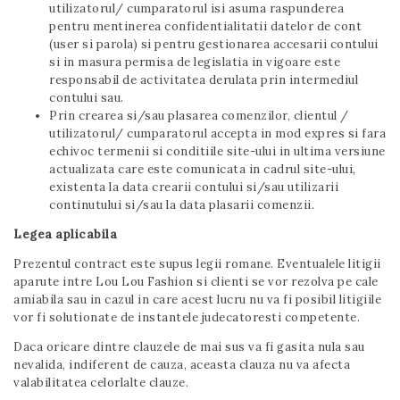
utilizatorul/ cumparatorul isi asuma raspunderea
pentru mentinerea confidentialitatii datelor de cont
(user si parola) si pentru gestionarea accesarii contului
si in masura permisa de legislatia in vigoare este
responsabil de activitatea derulata prin intermediul
contului sau.
Prin crearea si/sau plasarea comenzilor, clientul /
utilizatorul/ cumparatorul accepta in mod expres si fara
echivoc termenii si conditiile site-ului in ultima versiune
actualizata care este comunicata in cadrul site-ului,
existenta la data crearii contului si/sau utilizarii
continutului si/sau la data plasarii comenzii.
Legea aplicabila
Prezentul contract este supus legii romane. Eventualele litigii
aparute intre Lou Lou Fashion si clienti se vor rezolva pe cale
amiabila sau in cazul in care acest lucru nu va fi posibil litigiile
vor fi solutionate de instantele judecatoresti competente.
Daca oricare dintre clauzele de mai sus va fi gasita nula sau
nevalida, indiferent de cauza, aceasta clauza nu va afecta
valabilitatea celorlalte clauze.