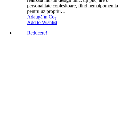
realizata intr-un design unic, tip plic, are o
personalitate coplesitoare, fiind nemaipomenita
pentru uz propriu…
Adaugă în Coș
Add to Wishlist
Reducere!