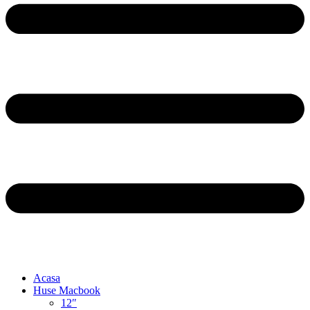
Acasa
Huse Macbook
12″