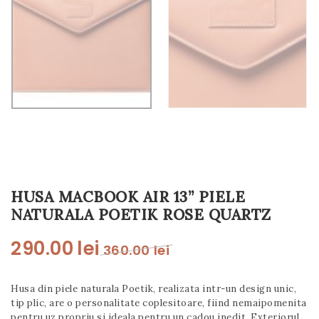
t
i
o
n
HUSA MACBOOK AIR 13” PIELE
NATURALA POETIK ROSE QUARTZ
290.00
lei
360.00
lei
Husa
din piele naturala Poetik, realizata intr-un design unic,
tip plic, are o personalitate coplesitoare, fiind nemaipomenita
pentru uz propriu si ideala pentru un cadou inedit. Exteriorul