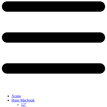
Acasa
Huse Macbook
12″