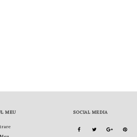
L MEU
SOCIAL MEDIA
trare
 Meu