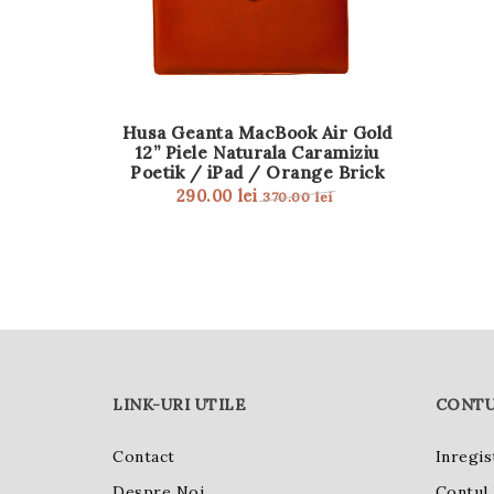
Husa Geanta MacBook Air Gold
12” Piele Naturala Caramiziu
Poetik / iPad / Orange Brick
290.00
lei
370.00
lei
LINK-URI UTILE
CONTU
Contact
Inregis
Despre Noi
Contul