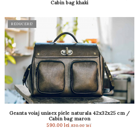
Cabin bag khaki
t
i
REDUCERE!
o
n
Geanta voiaj unisex piele naturala 42x32x25 cm /
Cabin bag maron
590.00
lei
830.00
lei