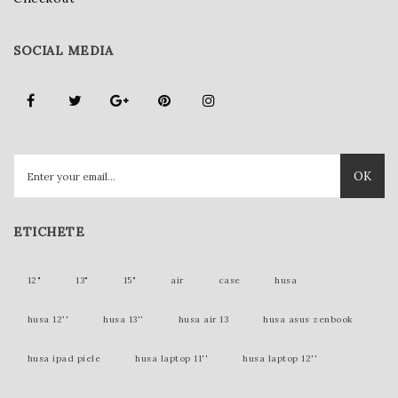
SOCIAL MEDIA
OK
ETICHETE
12"
13"
15"
air
case
husa
husa 12''
husa 13''
husa air 13
husa asus zenbook
husa ipad piele
husa laptop 11''
husa laptop 12''
husa laptop 15''
husa laptop piele
husa lenovo yoga