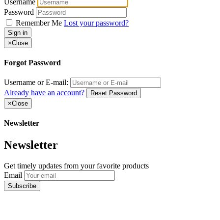
ipad
husa piele zenbook
Username
naturala
husa zenbook
Password
macbook
naturala
piele
poetik
pro
retina
Remember Me
Lost your password?
Sign in
×
Close
Forgot Password
Username or E-mail:
Already have an account?
Reset Password
×
Close
Newsletter
Newsletter
Get timely updates from your favorite products
Email
Subscribe