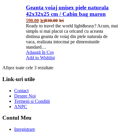
Geanta voiaj unisex piele naturala
42x32x25 cm / Cabin bag maron
590.00
lei
830.00
lei
Ready to travel the world light&easy? Acum, mai
simplu si mai placut ca oricand cu aceasta
distinsa geanta de voiaj din piele naturala de
vaca, realizata intocmai pe dimensiunile
standard…
Adaugă în Coș
Add to Wishlist
Afișez toate cele 3 rezultate
Link-uri utile
Contact
Despre Noi
Termeni si Conditii
ANPC
Contul Meu
Inregistrare