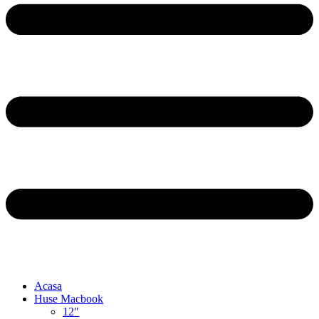
Acasa
Huse Macbook
12″