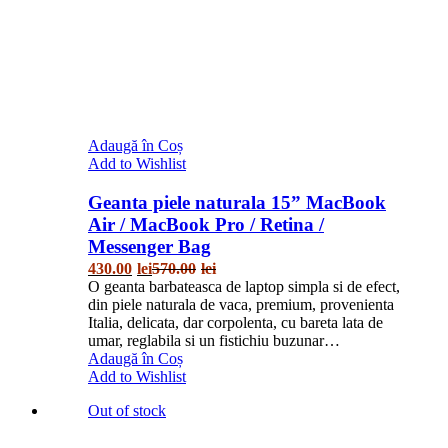
Adaugă în Coș
Add to Wishlist
Geanta piele naturala 15” MacBook
Air / MacBook Pro / Retina /
Messenger Bag
430.00
lei
570.00
lei
O geanta barbateasca de laptop simpla si de efect,
din piele naturala de vaca, premium, provenienta
Italia, delicata, dar corpolenta, cu bareta lata de
umar, reglabila si un fistichiu buzunar…
Adaugă în Coș
Add to Wishlist
Out of stock